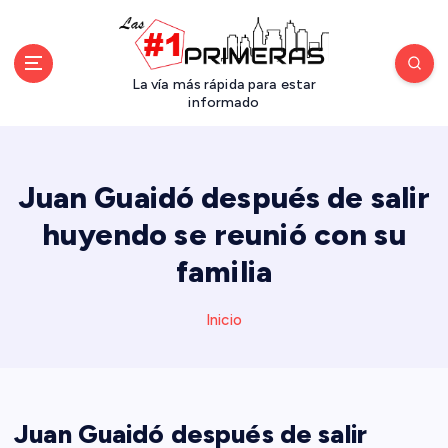
S
a
l
t
La vía más rápida para estar
a
informado
r
a
l
Juan Guaidó después de salir
c
o
huyendo se reunió con su
n
familia
t
e
n
Inicio
i
d
o
Juan Guaidó después de salir