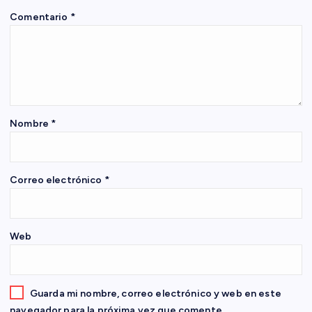
ó
Comentario
*
n
d
e
Nombre
*
e
n
Correo electrónico
*
t
Web
r
a
Guarda mi nombre, correo electrónico y web en este
navegador para la próxima vez que comente.