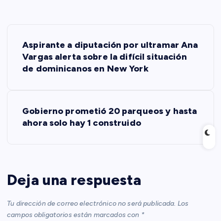
N
Aspirante a diputación por ultramar Ana
a
Vargas alerta sobre la difícil situación
de dominicanos en New York
v
e
Gobierno prometió 20 parqueos y hasta
ahora solo hay 1 construido
g
a
c
Deja una respuesta
i
Tu dirección de correo electrónico no será publicada.
Los
campos obligatorios están marcados con
*