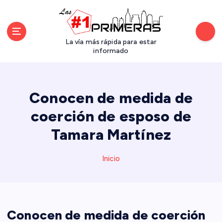
S
a
l
t
La vía más rápida para estar
a
informado
r
a
l
Conocen de medida de
c
o
coerción de esposo de
n
Tamara Martínez
t
e
n
Inicio
i
d
o
Conocen de medida de coerción