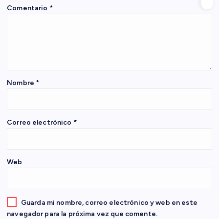
ó
Comentario
*
n
d
e
Nombre
*
e
n
Correo electrónico
*
t
Web
r
a
Guarda mi nombre, correo electrónico y web en este
navegador para la próxima vez que comente.