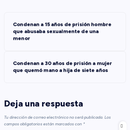
N
Condenan a 15 años de prisión hombre
a
que abusaba sexualmente de una
menor
v
e
Condenan a 30 años de prisión a mujer
que quemó mano a hija de siete años
g
a
c
Deja una respuesta
i
Tu dirección de correo electrónico no será publicada.
Los
campos obligatorios están marcados con
*