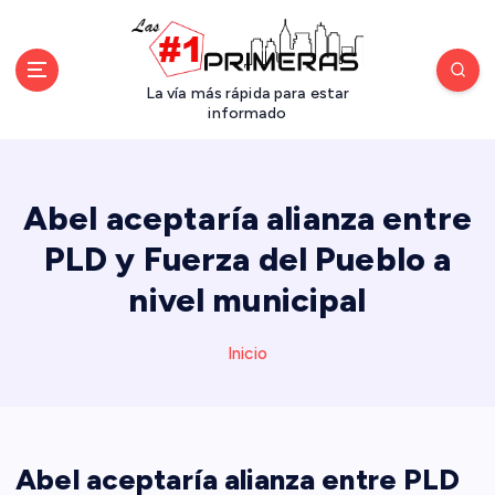
S
a
l
t
La vía más rápida para estar
a
informado
r
a
l
Abel aceptaría alianza entre
c
o
PLD y Fuerza del Pueblo a
n
nivel municipal
t
e
n
Inicio
i
d
o
Abel aceptaría alianza entre PLD