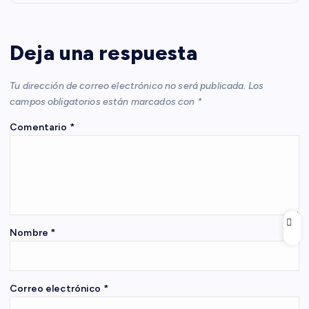
a
c
Deja una respuesta
i
Tu dirección de correo electrónico no será publicada.
Los
campos obligatorios están marcados con
*
ó
Comentario
*
n
d
e
Nombre
*
e
n
Correo electrónico
*