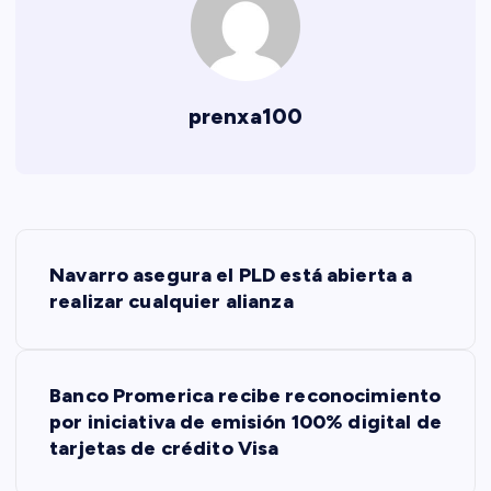
prenxa100
N
Navarro asegura el PLD está abierta a
a
realizar cualquier alianza
v
Banco Promerica recibe reconocimiento
e
por iniciativa de emisión 100% digital de
tarjetas de crédito Visa
g