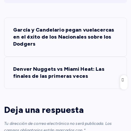
N
García y Candelario pegan vuelacercas
a
en el éxito de los Nacionales sobre los
Dodgers
v
e
Denver Nuggets vs Miami Heat: Las
finales de las primeras veces
g
a
c
Deja una respuesta
i
Tu dirección de correo electrónico no será publicada.
Los
campos obligatorios están marcados con
*