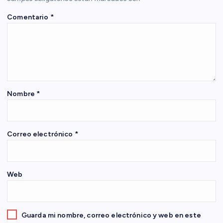
ó
Comentario
*
n
d
e
Nombre
*
e
n
Correo electrónico
*
t
Web
r
a
Guarda mi nombre, correo electrónico y web en este