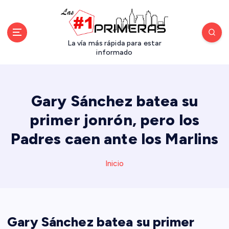
S
a
l
t
La vía más rápida para estar
a
informado
r
a
l
Gary Sánchez batea su
c
o
primer jonrón, pero los
n
Padres caen ante los Marlins
t
e
n
Inicio
i
d
o
Gary Sánchez batea su primer