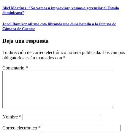
Navegación
Abel Martínez: “No vamos a improvisar, vamos a gerenciar el Estado
dominicano”
de
entradas
Janel Ramírez afirma está librando una dura batalla a lo interno de
Cámara de Cuentas
Deja una respuesta
Tu dirección de correo electrónico no será publicada.
Los campos
obligatorios están marcados con
*
Comentario
*
Nombre
*
Correo electrónico
*