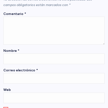
ó
campos obligatorios están marcados con
*
Comentario
*
n
d
e
e
Nombre
*
n
Correo electrónico
*
t
r
Web
a