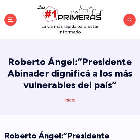
S
a
l
t
La vía más rápida para estar
a
informado
r
a
l
Roberto Ángel:”Presidente
c
o
Abinader dignificá a los más
n
vulnerables del país”
t
e
n
Inicio
i
d
o
Roberto Ángel:”Presidente