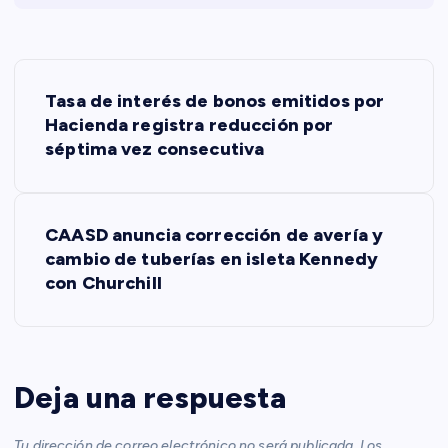
N
Tasa de interés de bonos emitidos por
a
Hacienda registra reducción por
séptima vez consecutiva
v
e
CAASD anuncia corrección de avería y
cambio de tuberías en isleta Kennedy
g
con Churchill
a
c
Deja una respuesta
i
Tu dirección de correo electrónico no será publicada.
Los