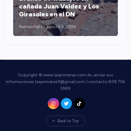
cañada Juan Valdez y Los
Girasoles en el DN
Nelson Feliz
agosto 6, 2026
Copyright © www.lasprimeras.com.do, enviar sus
informaciones lasprimeras0@gmail.com / contacto 809 756
5589
Back to Top