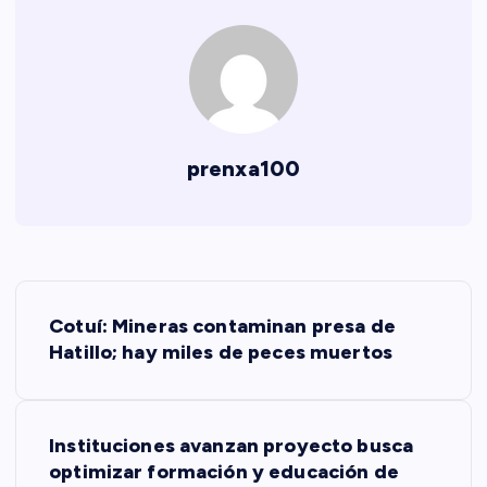
prenxa100
N
Cotuí: Mineras contaminan presa de
a
Hatillo; hay miles de peces muertos
v
Instituciones avanzan proyecto busca
e
optimizar formación y educación de