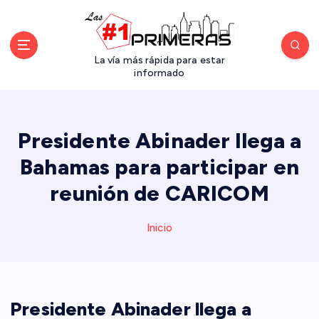
S
a
l
t
La vía más rápida para estar
a
informado
r
a
l
Presidente Abinader llega a
c
o
Bahamas para participar en
n
reunión de CARICOM
t
e
n
Inicio
i
d
o
Presidente Abinader llega a