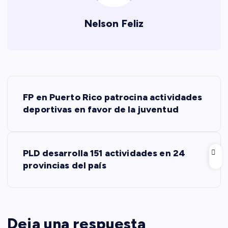
Nelson Feliz
N
FP en Puerto Rico patrocina actividades
a
deportivas en favor de la juventud
v
PLD desarrolla 151 actividades en 24
e
provincias del país
g
a
Deja una respuesta