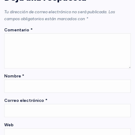
c
Tu dirección de correo electrónico no será publicada.
Los
i
campos obligatorios están marcados con
*
Comentario
*
ó
n
d
e
Nombre
*
e
Correo electrónico
*
n
t
Web