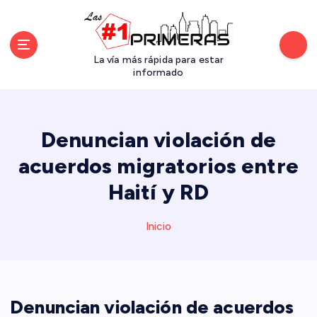
S
a
l
t
La vía más rápida para estar
a
informado
r
a
l
Denuncian violación de
c
o
acuerdos migratorios entre
n
Haití y RD
t
e
n
Inicio
i
d
o
Denuncian violación de acuerdos