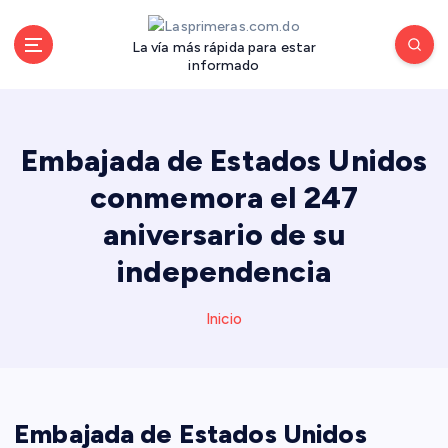
S
a
La vía más rápida para estar
l
informado
t
a
r
a
Embajada de Estados Unidos
l
conmemora el 247
c
o
aniversario de su
n
independencia
t
e
n
Inicio
i
d
o
Embajada de Estados Unidos