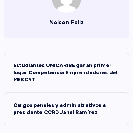
Nelson Feliz
N
Estudiantes UNICARIBE ganan primer
a
lugar Competencia Emprendedores del
MESCYT
v
e
Cargos penales y administrativos a
presidente CCRD Janel Ramírez
g
a