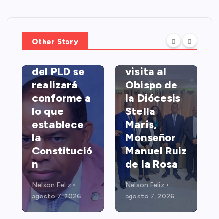
POLITICA
NACIONALES
Other Story
Danilo Díaz:
La consulta
SNTP-SDE
del PLD se
visita al
realizará
Obispo de
conforme a
la Diócesis
lo que
Stella
establece
Maris,
la
Monseñor
Constitució
Manuel Ruiz
n
de la Rosa
Nelson Feliz
Nelson Feliz
agosto 7, 2026
agosto 7, 2026