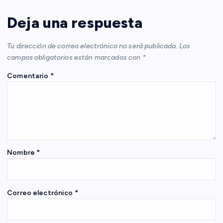
c
Deja una respuesta
i
Tu dirección de correo electrónico no será publicada.
Los
campos obligatorios están marcados con
*
ó
Comentario
*
n
d
e
Nombre
*
e
n
Correo electrónico
*
t