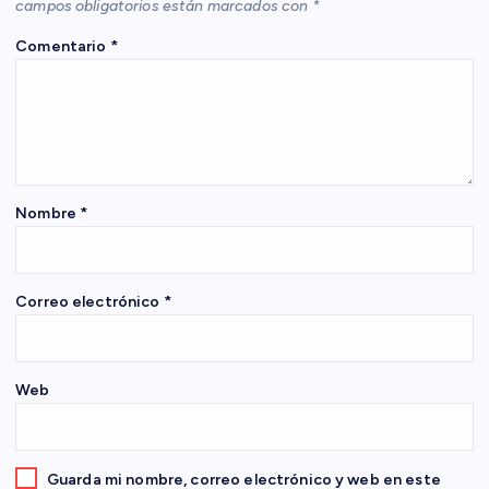
i
campos obligatorios están marcados con
*
Comentario
*
ó
n
d
e
Nombre
*
e
Correo electrónico
*
n
t
Web
r
Guarda mi nombre, correo electrónico y web en este