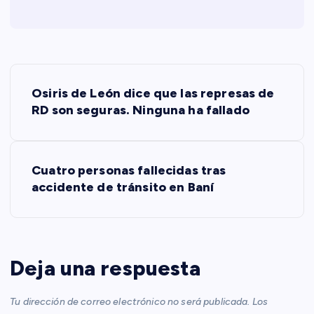
N
Osiris de León dice que las represas de
a
RD son seguras. Ninguna ha fallado
v
Cuatro personas fallecidas tras
e
accidente de tránsito en Baní
g
a
Deja una respuesta
c
Tu dirección de correo electrónico no será publicada.
Los