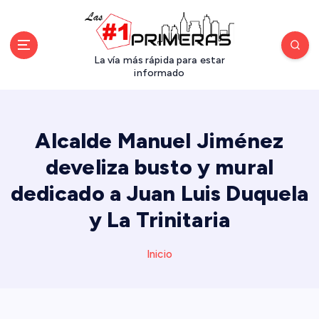
S
a
l
t
La vía más rápida para estar
a
informado
r
a
l
Alcalde Manuel Jiménez
c
o
develiza busto y mural
n
dedicado a Juan Luis Duquela
t
e
y La Trinitaria
n
i
d
Inicio
o