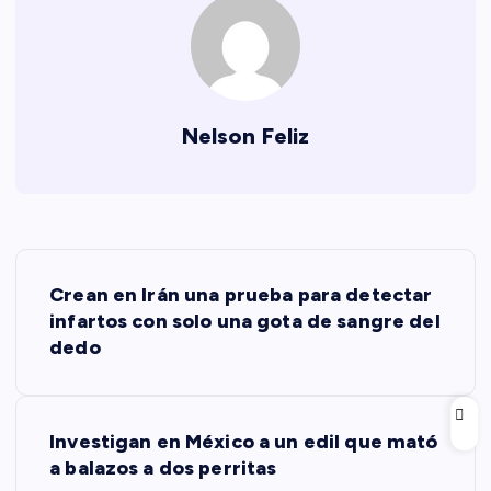
Nelson Feliz
N
Crean en Irán una prueba para detectar
a
infartos con solo una gota de sangre del
dedo
v
e
Investigan en México a un edil que mató
a balazos a dos perritas
g