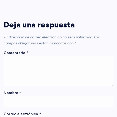
a
c
Deja una respuesta
i
Tu dirección de correo electrónico no será publicada.
Los
campos obligatorios están marcados con
*
ó
Comentario
*
n
d
e
Nombre
*
e
n
Correo electrónico
*