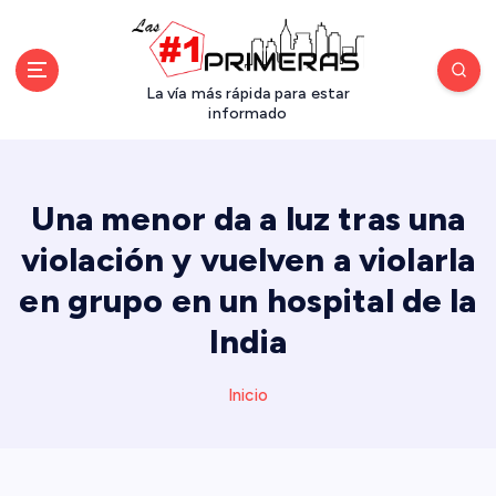
S
a
l
t
La vía más rápida para estar
a
informado
r
a
l
Una menor da a luz tras una
c
o
violación y vuelven a violarla
n
en grupo en un hospital de la
t
e
India
n
i
d
Inicio
o