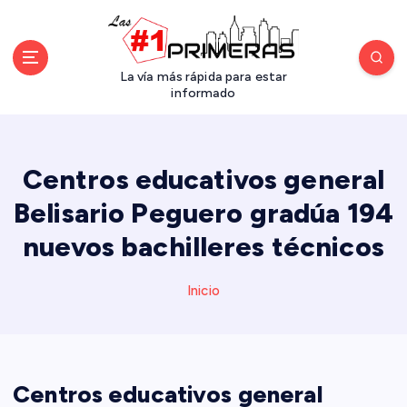
S
a
l
t
La vía más rápida para estar
a
informado
r
a
l
Centros educativos general
c
o
Belisario Peguero gradúa 194
n
nuevos bachilleres técnicos
t
e
n
Inicio
i
d
o
Centros educativos general