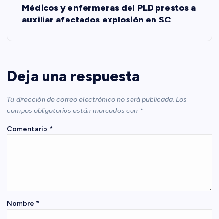
Médicos y enfermeras del PLD prestos a
e
auxiliar afectados explosión en SC
g
a
Deja una respuesta
c
Tu dirección de correo electrónico no será publicada.
Los
i
campos obligatorios están marcados con
*
Comentario
*
ó
n
d
e
Nombre
*