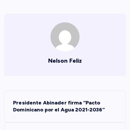
Nelson Feliz
N
Presidente Abinader firma “Pacto
a
Dominicano por el Agua 2021-2036”
v