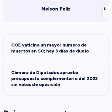
Nelson Feliz
N
COE vaticina un mayor número de
a
muertos en SC; hay 3 días de duelo
v
Cámara de Diputados aprueba
e
presupuesto complementario del 2023
sin votos de oposición
g
a