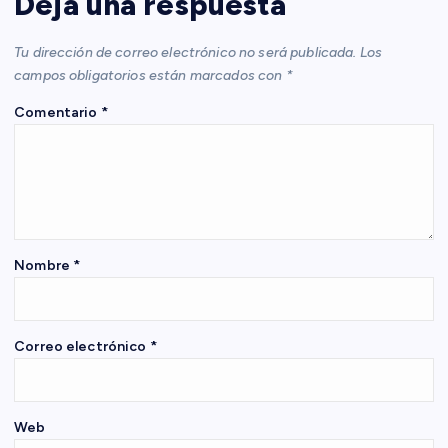
c
Deja una respuesta
i
Tu dirección de correo electrónico no será publicada.
Los
campos obligatorios están marcados con
*
ó
Comentario
*
n
d
e
Nombre
*
e
n
Correo electrónico
*
t
Web
r