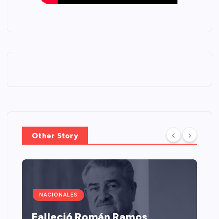
Other Story
NACIONALES
Falleció Román Ramos,