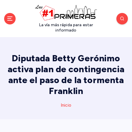
S
a
l
t
La vía más rápida para estar
a
informado
r
a
l
Diputada Betty Gerónimo
c
o
activa plan de contingencia
n
ante el paso de la tormenta
t
e
Franklin
n
i
d
Inicio
o