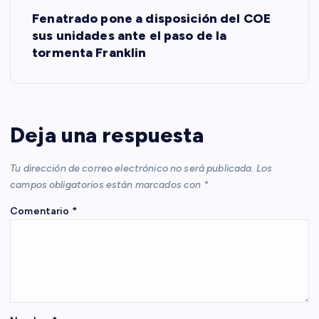
e
Fenatrado pone a disposición del COE
sus unidades ante el paso de la
g
tormenta Franklin
a
c
Deja una respuesta
i
Tu dirección de correo electrónico no será publicada.
Los
ó
campos obligatorios están marcados con
*
Comentario
*
n
d
e