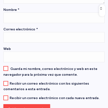
e
Nombre
*
e
n
Correo electrónico
*
t
Web
r
a
Guarda mi nombre, correo electrónico y web en este
d
navegador para la próxima vez que comente.
Recibir un correo electrónico con los siguientes
a
comentarios a esta entrada.
s
Recibir un correo electrónico con cada nueva entrada.