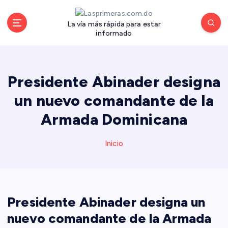
S
a
La vía más rápida para estar
l
informado
t
a
r
a
Presidente Abinader designa
l
un nuevo comandante de la
c
o
Armada Dominicana
n
t
Inicio
e
n
i
d
o
Presidente Abinader designa un
nuevo comandante de la Armada