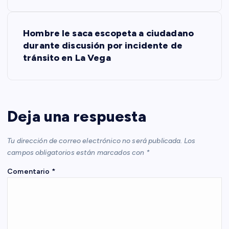
v
Hombre le saca escopeta a ciudadano
e
durante discusión por incidente de
tránsito en La Vega
g
a
c
Deja una respuesta
i
Tu dirección de correo electrónico no será publicada.
Los
campos obligatorios están marcados con
*
ó
Comentario
*
n
d