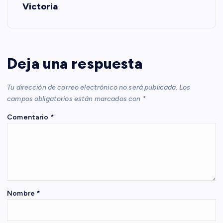
Victoria
g
a
c
Deja una respuesta
i
Tu dirección de correo electrónico no será publicada.
Los
campos obligatorios están marcados con
*
ó
Comentario
*
n
d
e
Nombre
*
e