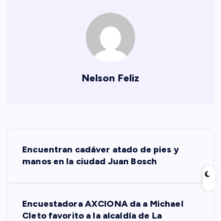
Nelson Feliz
N
Encuentran cadáver atado de pies y
a
manos en la ciudad Juan Bosch
v
Encuestadora AXCIONA da a Michael
e
Cleto favorito a la alcaldía de La