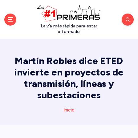
S
a
l
t
La vía más rápida para estar
a
informado
r
a
l
Martín Robles dice ETED
c
o
invierte en proyectos de
n
transmisión, líneas y
t
e
subestaciones
n
i
d
Inicio
o