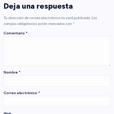
c
Deja una respuesta
i
Tu dirección de correo electrónico no será publicada.
Los
campos obligatorios están marcados con
*
ó
Comentario
*
n
d
e
Nombre
*
e
n
Correo electrónico
*
t
Web