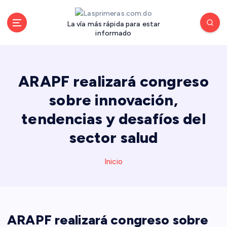
S
a
La vía más rápida para estar
l
informado
t
a
r
a
ARAPF realizará congreso
l
sobre innovación,
c
o
tendencias y desafíos del
n
sector salud
t
e
n
Inicio
i
d
o
ARAPF realizará congreso sobre