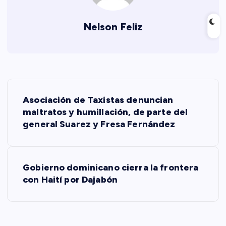
Nelson Feliz
N
Asociación de Taxistas denuncian
a
maltratos y humillación, de parte del
general Suarez y Fresa Fernández
v
e
Gobierno dominicano cierra la frontera
con Haití por Dajabón
g
a