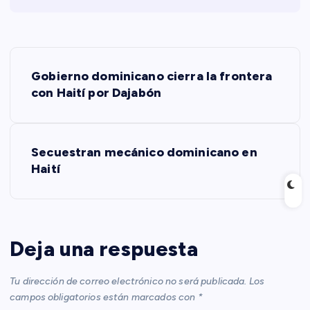
N
Gobierno dominicano cierra la frontera
a
con Haití por Dajabón
v
Secuestran mecánico dominicano en
e
Haití
g
a
Deja una respuesta
c
Tu dirección de correo electrónico no será publicada.
Los
i
campos obligatorios están marcados con
*