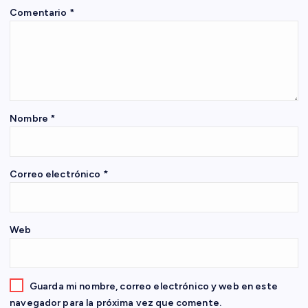
Comentario
*
ó
n
d
e
Nombre
*
e
Correo electrónico
*
n
t
Web
r
a
Guarda mi nombre, correo electrónico y web en este
navegador para la próxima vez que comente.