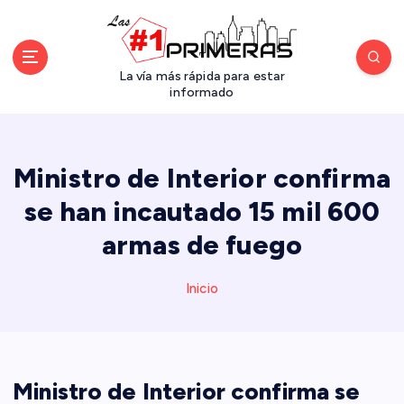
S
a
l
t
La vía más rápida para estar
a
informado
r
a
l
Ministro de Interior confirma
c
o
se han incautado 15 mil 600
n
armas de fuego
t
e
n
Inicio
i
d
o
Ministro de Interior confirma se