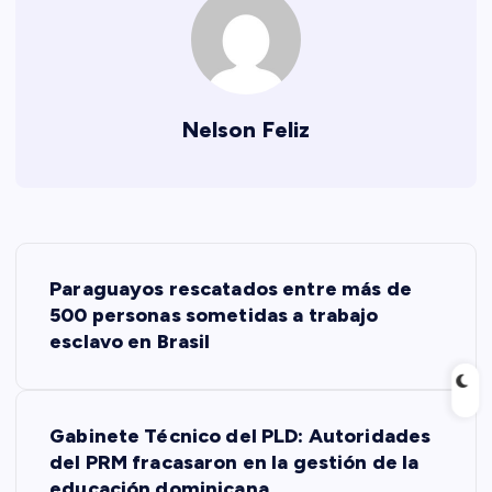
Nelson Feliz
N
Paraguayos rescatados entre más de
a
500 personas sometidas a trabajo
esclavo en Brasil
v
e
Gabinete Técnico del PLD: Autoridades
del PRM fracasaron en la gestión de la
g
educación dominicana