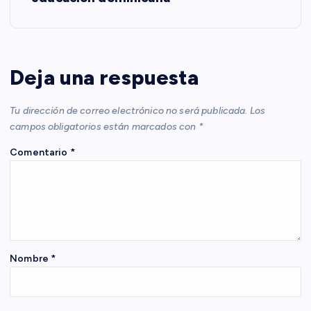
a
c
Deja una respuesta
i
Tu dirección de correo electrónico no será publicada.
Los
ó
campos obligatorios están marcados con
*
Comentario
*
n
d
e
e
Nombre
*
n