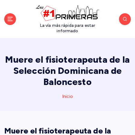
S
a
l
t
La vía más rápida para estar
a
informado
r
a
l
Muere el fisioterapeuta de la
c
o
Selección Dominicana de
n
Baloncesto
t
e
n
Inicio
i
d
o
Muere el fisioterapeuta de la