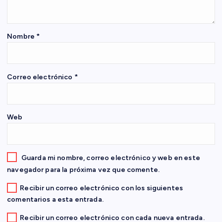
d
e
Nombre
*
e
n
Correo electrónico
*
t
Web
r
a
Guarda mi nombre, correo electrónico y web en este
d
navegador para la próxima vez que comente.
Recibir un correo electrónico con los siguientes
a
comentarios a esta entrada.
Recibir un correo electrónico con cada nueva entrada.