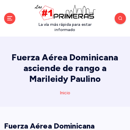
S
a
l
t
La vía más rápida para estar
a
informado
r
a
l
Fuerza Aérea Dominicana
c
o
asciende de rango a
n
Marileidy Paulino
t
e
n
Inicio
i
d
o
Fuerza Aérea Dominicana