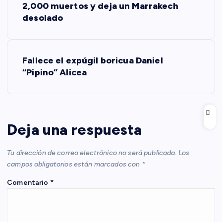
a
2,000 muertos y deja un Marrakech
desolado
v
e
Fallece el expúgil boricua Daniel
“Pipino” Alicea
g
a
c
Deja una respuesta
i
Tu dirección de correo electrónico no será publicada.
Los
campos obligatorios están marcados con
*
ó
Comentario
*
n