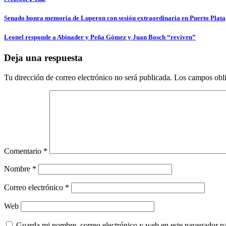
Navegación
Senado honra memoria de Luperon con sesión extraordinaria en Puerto Plata
de
Leonel responde a Abinader y Peña Gómez y Juan Bosch “reviven”
entradas
Deja una respuesta
Tu dirección de correo electrónico no será publicada.
Los campos obli
Comentario
*
Nombre
*
Correo electrónico
*
Web
Guarda mi nombre, correo electrónico y web en este navegador p