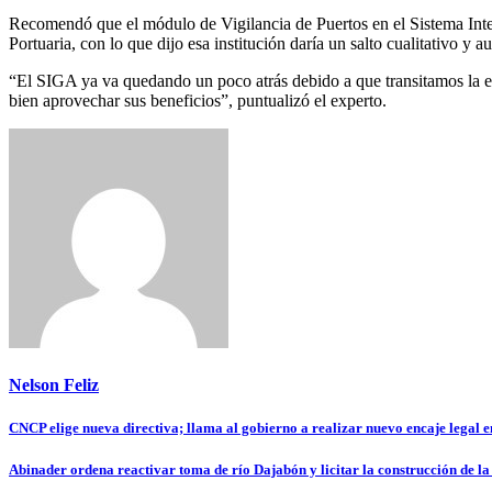
Recomendó que el módulo de Vigilancia de Puertos en el Sistema Integ
Portuaria, con lo que dijo esa institución daría un salto cualitativo 
“El SIGA ya va quedando un poco atrás debido a que transitamos la era 
bien aprovechar sus beneficios”, puntualizó el experto.
Nelson Feliz
Navegación
CNCP elige nueva directiva; llama al gobierno a realizar nuevo encaje legal 
de
Abinader ordena reactivar toma de río Dajabón y licitar la construcción de l