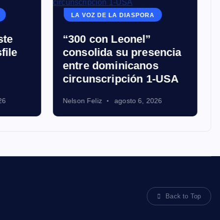
LA VOZ DE LA DIASPORA
ste
“300 con Leonel”
file
consolida su presencia
entre dominicanos
circunscripción 1-USA
26
Nelson Feliz
agosto 6, 2026
Back to Top