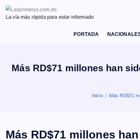
S
a
La vía más rápida para estar informado
l
t
PORTADA
NACIONALE
a
r
a
l
Más RD$71 millones han sido
c
o
n
Inicio
Más RD$71 mill
t
e
n
i
d
Más RD$71 millones han 
o