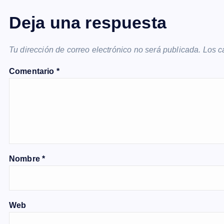
g
Deja una respuesta
a
Tu dirección de correo electrónico no será publicada.
Los c
c
Comentario
*
i
ó
n
Nombre
*
d
Web
e