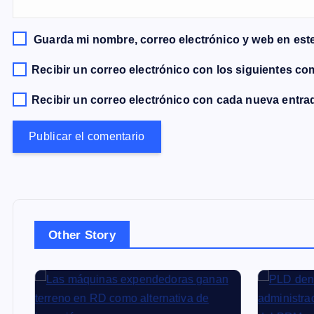
e
Guarda mi nombre, correo electrónico y web en est
n
Recibir un correo electrónico con los siguientes co
t
Recibir un correo electrónico con cada nueva entra
r
a
d
Other Story
a
s