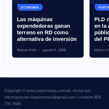
ECONOMÍA
PORT
Las máquinas
PLD d
expendedoras ganan
en la
terreno en RD como
públi
alternativa de inversión
del 
Nelson Feliz
agosto 6, 2026
Nelson Fe
Copyright © www.lasprimeras.com.do, enviar sus
informaciones lasprimeras0@gmail.com / contacto 809
756 5589