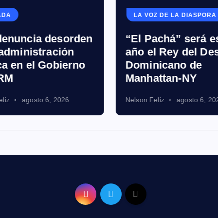
ADA
LA VOZ DE LA DIASPORA
enuncia desorden
“El Pachá” será e
 administración
año el Rey del Des
ca en el Gobierno
Dominicano de
PRM
Manhattan-NY
liz
agosto 6, 2026
Nelson Feliz
agosto 6, 20