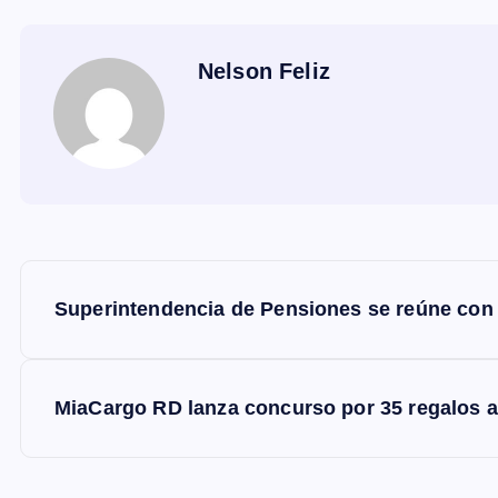
Nelson Feliz
N
Superintendencia de Pensiones se reúne con
a
v
MiaCargo RD lanza concurso por 35 regalos a
e