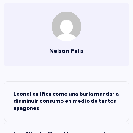
Nelson Feliz
N
Leonel califica como una burla mandar a
a
disminuir consumo en medio de tantos
apagones
v
e