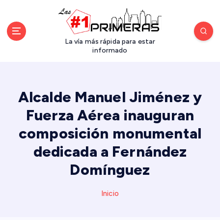
S
a
l
t
La vía más rápida para estar
a
informado
r
a
l
Alcalde Manuel Jiménez y
c
o
Fuerza Aérea inauguran
n
composición monumental
t
e
dedicada a Fernández
n
i
Domínguez
d
o
Inicio