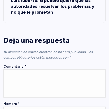
Luis Alberto: El pueblo quiere que las
autoridades resuelvan los problemas y
g
no que le prometan
a
c
Deja una respuesta
i
Tu dirección de correo electrónico no será publicada.
Los
ó
campos obligatorios están marcados con
*
Comentario
*
n
d
e
e
Nombre
*