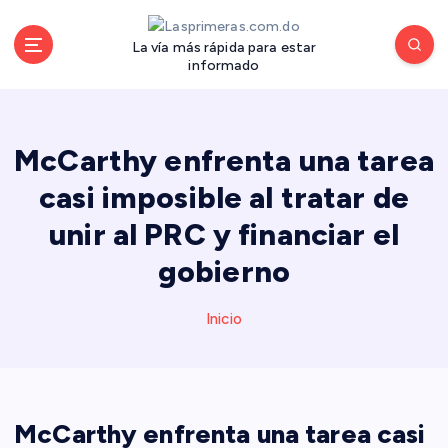
S
a
La vía más rápida para estar
l
informado
t
a
r
a
McCarthy enfrenta una tarea
l
casi imposible al tratar de
c
o
unir al PRC y financiar el
n
gobierno
t
e
n
Inicio
i
d
o
McCarthy enfrenta una tarea casi