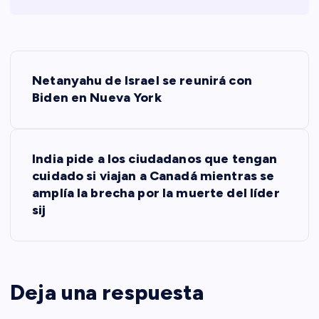
N
Netanyahu de Israel se reunirá con
a
Biden en Nueva York
v
India pide a los ciudadanos que tengan
e
cuidado si viajan a Canadá mientras se
amplía la brecha por la muerte del líder
g
sij
a
c
Deja una respuesta
i