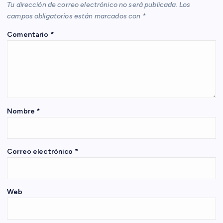
Tu dirección de correo electrónico no será publicada.
Los
ó
campos obligatorios están marcados con
*
Comentario
*
n
d
e
e
Nombre
*
n
Correo electrónico
*
t
r
Web
a