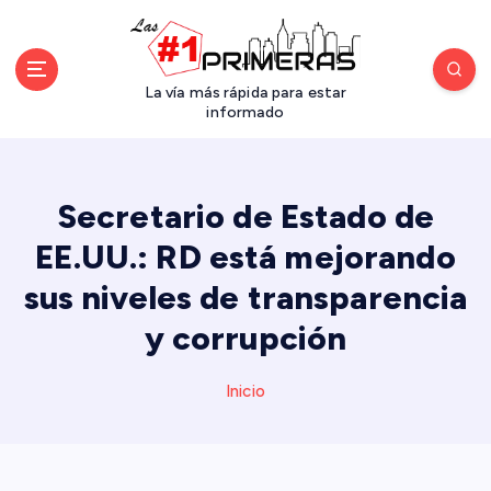
S
a
l
t
La vía más rápida para estar
a
informado
r
a
l
Secretario de Estado de
c
o
EE.UU.: RD está mejorando
n
sus niveles de transparencia
t
e
y corrupción
n
i
d
Inicio
o