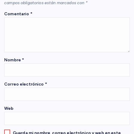
campos obligatorios están marcados con
*
ó
Comentario
*
n
d
e
Nombre
*
e
n
Correo electrónico
*
t
Web
r
a
Guarda mi nombre, correo electrónico y web en este