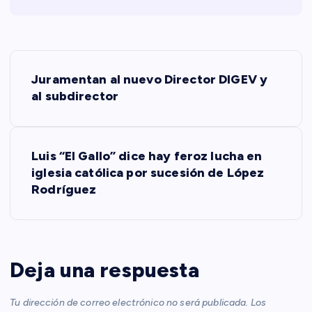
N
Juramentan al nuevo Director DIGEV y
a
al subdirector
v
Luis “El Gallo” dice hay feroz lucha en
e
iglesia católica por sucesión de López
Rodríguez
g
a
c
Deja una respuesta
i
Tu dirección de correo electrónico no será publicada.
Los