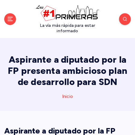
S
a
l
t
La vía más rápida para estar
a
informado
r
a
l
Aspirante a diputado por la
c
o
FP presenta ambicioso plan
n
de desarrollo para SDN
t
e
n
Inicio
i
d
o
Aspirante a diputado por la FP