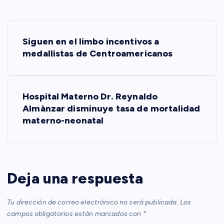
N
Siguen en el limbo incentivos a
a
medallistas de Centroamericanos
v
Hospital Materno Dr. Reynaldo
e
Almànzar disminuye tasa de mortalidad
materno-neonatal
g
a
c
Deja una respuesta
i
Tu dirección de correo electrónico no será publicada.
Los
campos obligatorios están marcados con
*