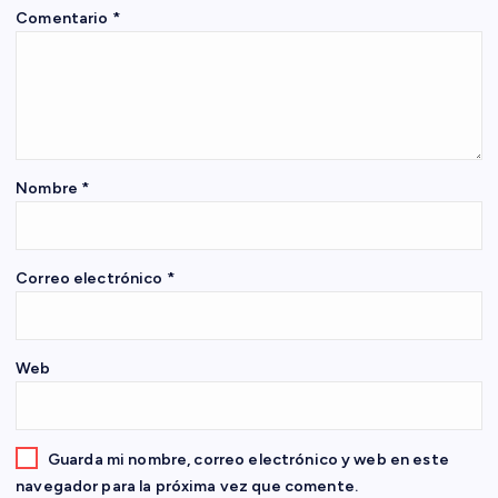
ó
Comentario
*
n
d
e
Nombre
*
e
n
Correo electrónico
*
t
Web
r
a
Guarda mi nombre, correo electrónico y web en este
navegador para la próxima vez que comente.