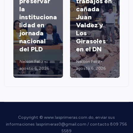
a
preservar
trabajos en
la
cañada
instituciona
Juan
lidad en
Valdez y
jornada
Los
nacional
Girasoles
del PLD
en el DN
Nelson Feliz
Nelson Feliz
agosto 6, 2026
agosto 6, 2026
Copyright © www.lasprimeras.com.do, enviar sus
informaciones lasprimeras0@gmail.com / contacto 809 756
5589