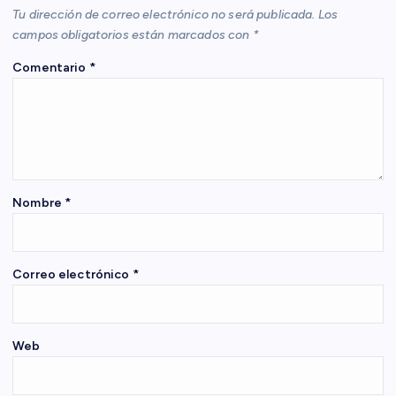
Tu dirección de correo electrónico no será publicada.
Los
i
campos obligatorios están marcados con
*
Comentario
*
ó
n
d
e
Nombre
*
e
Correo electrónico
*
n
t
Web
r