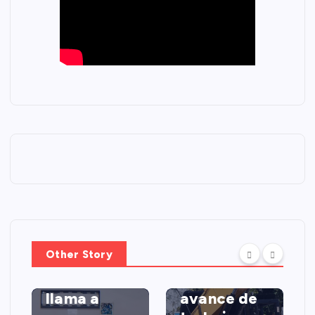
PORTADA
Fellito
POLITICA
Other Story
Suberví
CONAP
supervisa
llama a
avance de