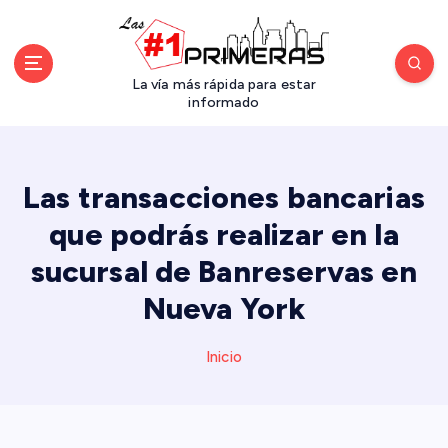
S
a
l
t
La vía más rápida para estar
a
informado
r
a
l
Las transacciones bancarias
c
o
que podrás realizar en la
n
sucursal de Banreservas en
t
e
Nueva York
n
i
d
Inicio
o