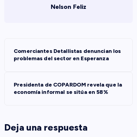
Nelson Feliz
N
Comerciantes Detallistas denuncian los
a
problemas del sector en Esperanza
v
Presidenta de COPARDOM revela que la
e
economía informal se sitúa en 58%
g
a
Deja una respuesta
c