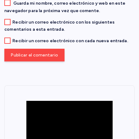
a
Guarda mi nombre, correo electrónico y web en este
navegador para la próxima vez que comente.
d
Recibir un correo electrónico con los siguientes
comentarios a esta entrada.
a
Recibir un correo electrónico con cada nueva entrada.
s
N
A
C
I
O
N
A
L
E
S
Fal