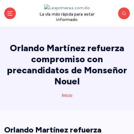
S
a
La vía más rápida para estar
l
informado
t
a
r
a
Orlando Martínez refuerza
l
compromiso con
c
o
precandidatos de Monseñor
n
Nouel
t
e
n
Inicio
i
d
o
Orlando Martínez refuerza