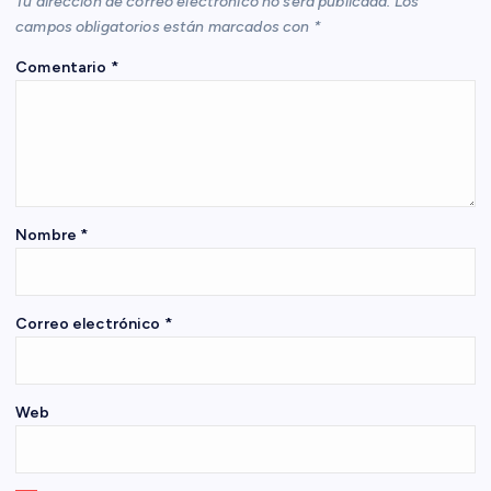
Tu dirección de correo electrónico no será publicada.
Los
i
campos obligatorios están marcados con
*
Comentario
*
ó
n
d
e
Nombre
*
e
Correo electrónico
*
n
t
Web
r