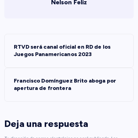
Nelson Feliz
N
RTVD será canal oficial en RD de los
a
Juegos Panamericanos 2023
v
Francisco Domínguez Brito aboga por
e
apertura de frontera
g
a
Deja una respuesta
c