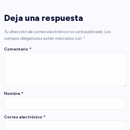
a
Deja una respuesta
c
Tu dirección de correo electrónico no será publicada.
Los
i
campos obligatorios están marcados con
*
Comentario
*
ó
n
d
e
Nombre
*
e
Correo electrónico
*
n