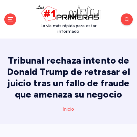
S
a
l
t
La vía más rápida para estar
a
informado
r
a
l
Tribunal rechaza intento de
c
o
Donald Trump de retrasar el
n
juicio tras un fallo de fraude
t
e
que amenaza su negocio
n
i
d
Inicio
o