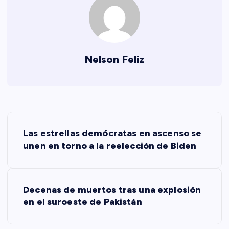
Nelson Feliz
N
Las estrellas demócratas en ascenso se
a
unen en torno a la reelección de Biden
v
Decenas de muertos tras una explosión
e
en el suroeste de Pakistán
g