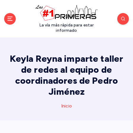
S
a
l
t
La vía más rápida para estar
a
informado
r
a
l
Keyla Reyna imparte taller
c
o
de redes al equipo de
n
coordinadores de Pedro
t
e
Jiménez
n
i
d
Inicio
o