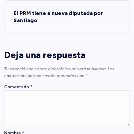
v
El PRM tiene a nueva diputada por
e
Santiago
g
a
Deja una respuesta
c
Tu dirección de correo electrónico no será publicada.
Los
i
campos obligatorios están marcados con
*
Comentario
*
ó
n
d
Nombre
*