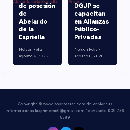
de posesión
DGJP se
de
capacitan
Abelardo
en Alianzas
de la
Público-
Espriella
Privadas
Nelson Feliz
Nelson Feliz
agosto 6, 2026
agosto 6, 2026
Copyright © www.lasprimeras.com.do, enviar sus
informaciones lasprimeras0@gmail.com / contacto 809 756
5589