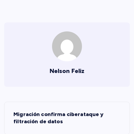
Nelson Feliz
N
Migración confirma ciberataque y
a
filtración de datos