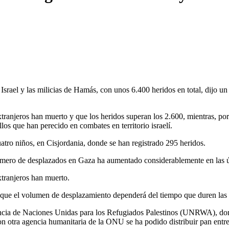
rael y las milicias de Hamás, con unos 6.400 heridos en total, dijo u
xtranjeros han muerto y que los heridos superan los 2.600, mientras, po
os que han perecido en combates en territorio israelí.
atro niños, en Cisjordania, donde se han registrado 295 heridos.
mero de desplazados en Gaza ha aumentado considerablemente en las ú
xtranjeros han muerto.
 que el volumen de desplazamiento dependerá del tiempo que duren las 
ncia de Naciones Unidas para los Refugiados Palestinos (UNRWA), dond
n otra agencia humanitaria de la ONU se ha podido distribuir pan entre