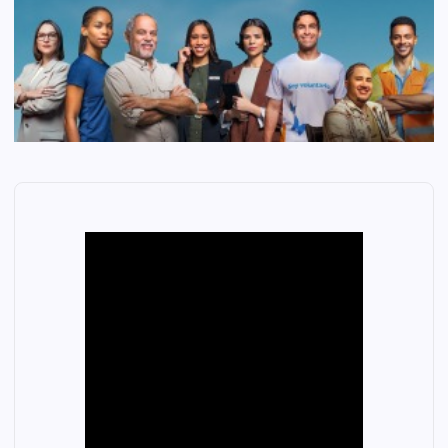
D
E
P
O
R
T