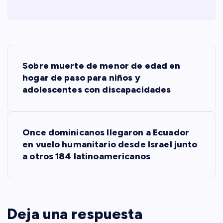
N
Sobre muerte de menor de edad en
a
hogar de paso para niños y
adolescentes con discapacidades
v
e
Once dominicanos llegaron a Ecuador
en vuelo humanitario desde Israel junto
g
a otros 184 latinoamericanos
a
c
Deja una respuesta