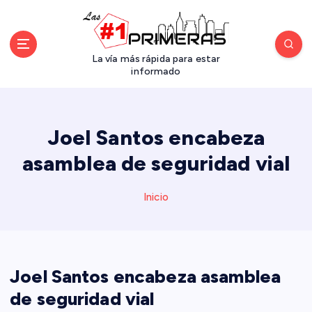
S
a
l
t
La vía más rápida para estar
a
informado
r
a
l
Joel Santos encabeza
c
o
asamblea de seguridad vial
n
t
Inicio
e
n
i
d
o
Joel Santos encabeza asamblea
de seguridad vial