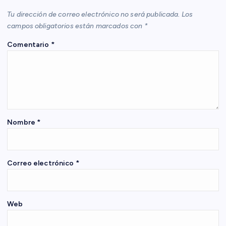
i
Tu dirección de correo electrónico no será publicada.
Los
ó
campos obligatorios están marcados con
*
Comentario
*
n
d
e
e
Nombre
*
n
Correo electrónico
*
t
r
Web