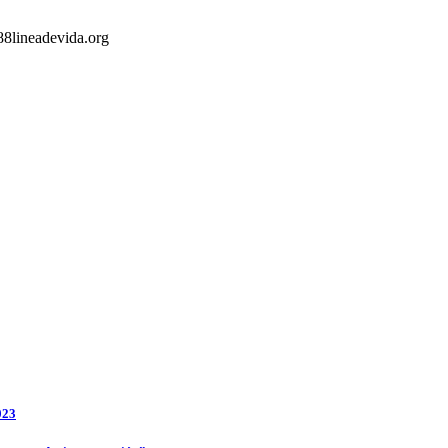
88lineadevida.org
023