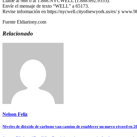
Llame al 988 o al 1.888.NYCWELL (1.888.692.9355).
Envíe el mensaje de texto “WELL” a 65173.
Revise información en https://nycwell.cityofnewyork.us/es/ y www.9
Fuente Eldiariony.com
Relacionado
Nelson Feliz
Navegación
Niveles de dióxido de carbono van camino de establecer un nuevo récord en 2
de