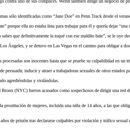
igo contra uno de sus cómplices. Welsh también dirige un negocio de pe
víctimas sólo identificadas como “Jane Doe” en Penn Track desde el vera
e” porque ella no estaba lista para trabajar para él y quería dejar “una
sabes que definitivamente la toqué con ese maldito bate”, se le oye dec
s Ángeles, y se detuvo en Las Vegas en el camino para obligar a dos m
 procesadas son inocentes hasta que se pruebe su culpabilidad en un tr
e persuadir, inducir y atraer a trabajadoras sexuales de otros estados pa
udo agrediéndolas y violándolas.
 El Bronx (NYC) fueron acusados como sospechosos de dirigir una red d
 prostitución de mujeres, incluida una niña de 14 años, a las que obli
os de prisión tras declararse culpables por violación y tráfico sexual 