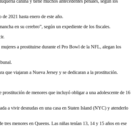
luquería canina y tiene muchos antecedentes penales, según los
no de 2021 hasta enero de este año.
 mancha en su cerebro”, según un expediente de los fiscales.
ir.
ujeres a prostituirse durante el Pro Bowl de la NFL, alegan los
ibunal.
ra que viajaran a Nueva Jersey y se dedicaran a la prostitución.
e prostitución de menores que incluyó obligar a una adolescente de 16
gada a vivir desnudas en una casa en Staten Island (NYC) y atenderlo
de tres menores en Queens. Las niñas tenían 13, 14 y 15 años en ese