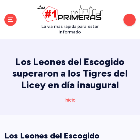
S
a
l
t
La vía más rápida para estar
a
informado
r
a
l
Los Leones del Escogido
c
o
superaron a los Tigres del
n
Licey en día inaugural
t
e
n
Inicio
i
d
o
Los Leones del Escogido