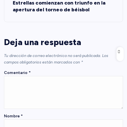
e
Estrellas comienzan con triunfo en la
apertura del torneo de béisbol
g
a
c
Deja una respuesta
i
Tu dirección de correo electrónico no será publicada.
Los
campos obligatorios están marcados con
*
ó
Comentario
*
n
d
e
Nombre
*
e