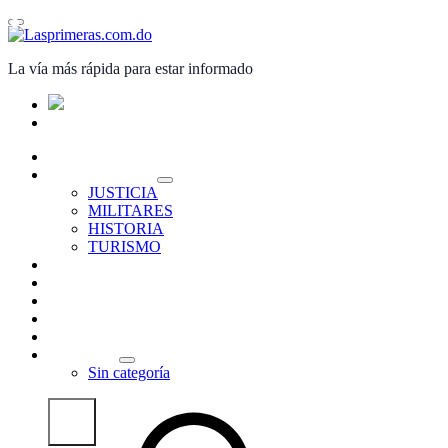
Saltar
al
contenido
La vía más rápida para estar informado
PORTADA
NACIONALES
JUSTICIA
MILITARES
HISTORIA
TURISMO
INTERNACIONALES
POLITICA
ECONOMÍA
DEPORTES
ENTRETENIMIENTO
OPINIÓN
Sin categoría