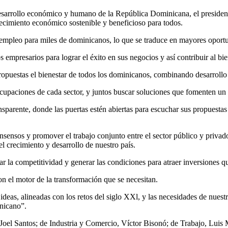
 desarrollo económico y humano de la República Dominicana, el presiden
cimiento económico sostenible y beneficioso para todos.
mpleo para miles de dominicanos, lo que se traduce en mayores oportun
empresarios para lograr el éxito en sus negocios y así contribuir al bi
propuestas el bienestar de todos los dominicanos, combinando desarroll
cupaciones de cada sector, y juntos buscar soluciones que fomenten un a
arente, donde las puertas estén abiertas para escuchar sus propuestas e 
sensos y promover el trabajo conjunto entre el sector público y privado.
l crecimiento y desarrollo de nuestro país.
r la competitividad y generar las condiciones para atraer inversiones q
n el motor de la transformación que se necesitan.
ideas, alineadas con los retos del siglo XXl, y las necesidades de nuest
inicano”.
Joel Santos; de Industria y Comercio, Víctor Bisonó; de Trabajo, Luis 