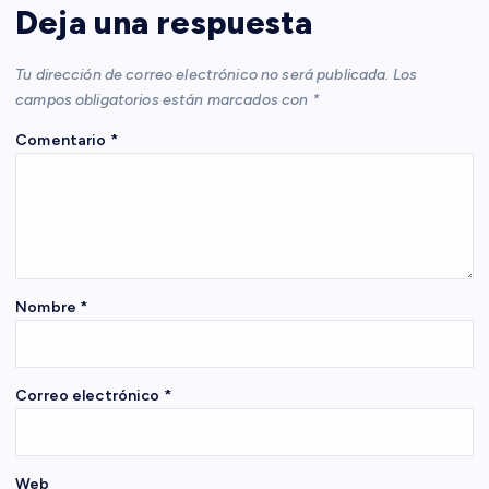
Deja una respuesta
c
Tu dirección de correo electrónico no será publicada.
Los
i
campos obligatorios están marcados con
*
Comentario
*
ó
n
d
e
Nombre
*
e
Correo electrónico
*
n
t
Web