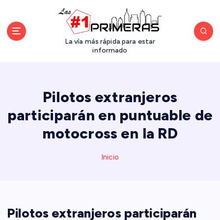
S
a
l
t
La vía más rápida para estar
a
informado
r
a
l
Pilotos extranjeros
c
o
participarán en puntuable de
n
motocross en la RD
t
e
n
Inicio
i
d
o
Pilotos extranjeros participarán