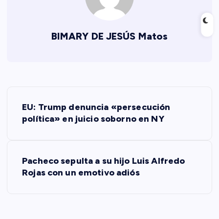
BIMARY DE JESÚS Matos
N
EU: Trump denuncia «persecución
a
política» en juicio soborno en NY
v
Pacheco sepulta a su hijo Luis Alfredo
e
Rojas con un emotivo adiós
g
a