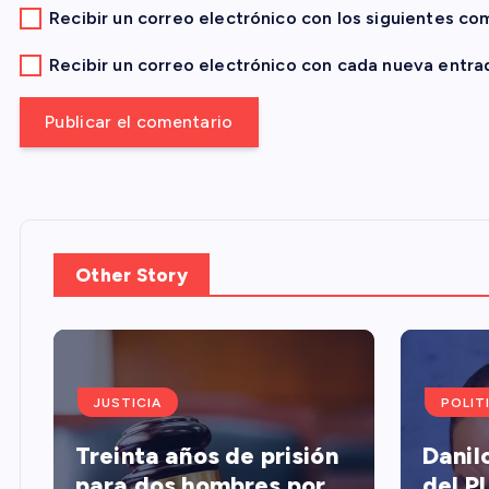
Recibir un correo electrónico con los siguientes co
t
Recibir un correo electrónico con cada nueva entra
r
a
d
a
Other Story
s
JUSTICIA
POLIT
Treinta años de prisión
Danil
para dos hombres por
del P