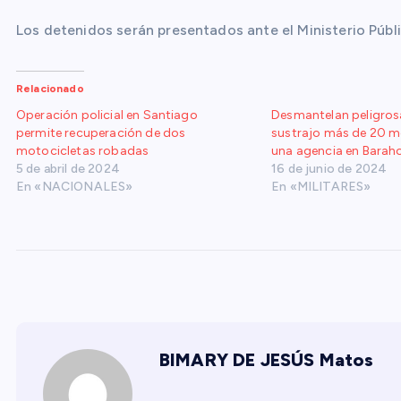
Los detenidos serán presentados ante el Ministerio Públi
Relacionado
Operación policial en Santiago
Desmantelan peligro
permite recuperación de dos
sustrajo más de 20 m
motocicletas robadas
una agencia en Barah
5 de abril de 2024
16 de junio de 2024
En «NACIONALES»
En «MILITARES»
BIMARY DE JESÚS Matos