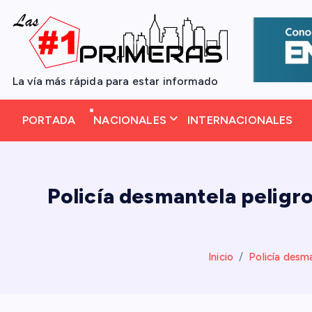
S
a
l
t
La vía más rápida para estar informado
a
r
PORTADA
NACIONALES
INTERNACIONALES
a
l
c
o
Policía desmantela peligro
n
t
e
n
Inicio
Policía desm
i
d
o