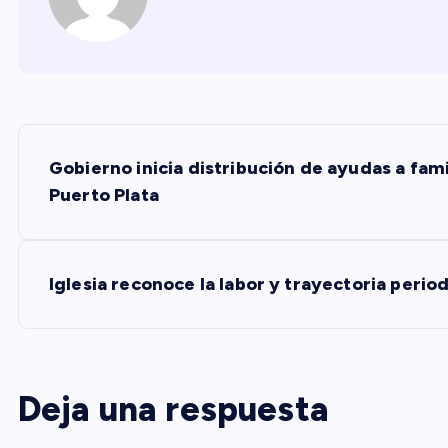
N
Gobierno inicia distribución de ayudas a fami
a
Puerto Plata
v
Iglesia reconoce la labor y trayectoria perio
e
g
Deja una respuesta
a