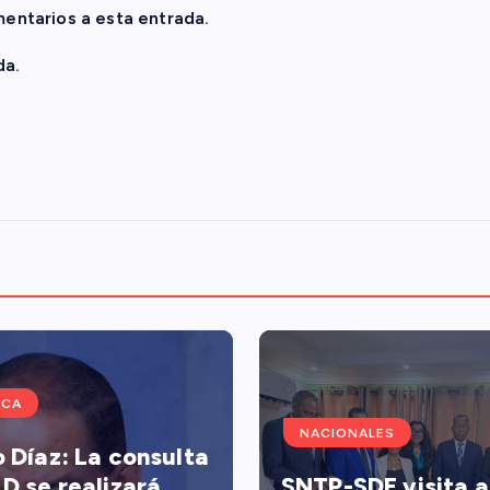
mentarios a esta entrada.
da.
ICA
NACIONALES
o Díaz: La consulta
LD se realizará
SNTP-SDE visita a