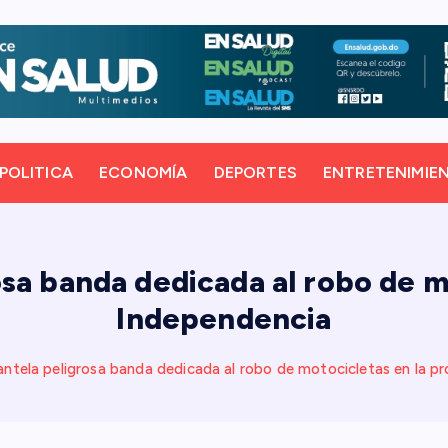
POLITICA
ECONOMÍA
DEPORTES
ENTRETENIMIE
sa banda dedicada al robo de m
Independencia
antela peligrosa banda dedicada al robo de motocicletas en la pr