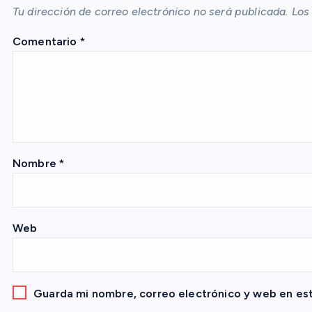
Tu dirección de correo electrónico no será publicada.
Los
c
Comentario
*
i
ó
n
Nombre
*
d
e
Web
e
n
Guarda mi nombre, correo electrónico y web en es