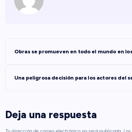
N
Obras se promueven en todo el mundo en los
a
v
Una peligrosa decisión para los actores del s
e
g
Deja una respuesta
a
Tu dirección de correo electrónico no será publicada.
Los