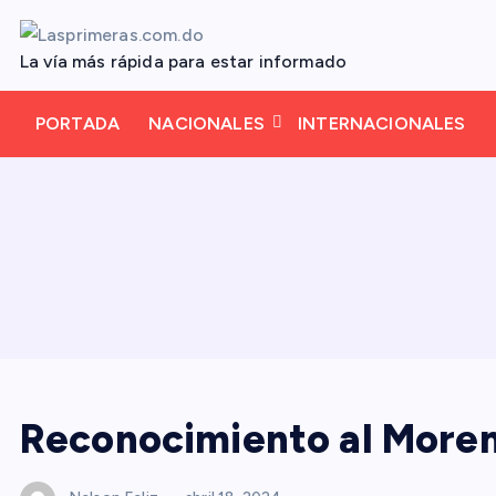
S
a
La vía más rápida para estar informado
l
t
PORTADA
NACIONALES
INTERNACIONALES
a
r
a
l
c
o
n
t
e
n
Reconocimiento al More
i
d
o