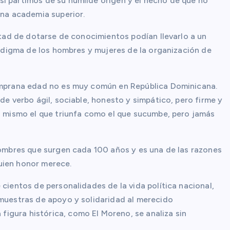
i partimos de su humilde origen y el hecho de que no
una academia superior.
untad de dotarse de conocimientos podían llevarlo a un
aradigma de los hombres y mujeres de la organización de
temprana edad no es muy común en República Dominicana.
de verbo ágil, sociable, honesto y simpático, pero firme y
lo mismo el que triunfa como el que sucumbe, pero jamás
hombres que surgen cada 100 años y es una de las razones
uien honor merece.
 cientos de personalidades de la vida política nacional,
 muestras de apoyo y solidaridad al merecido
igura histórica, como El Moreno, se analiza sin