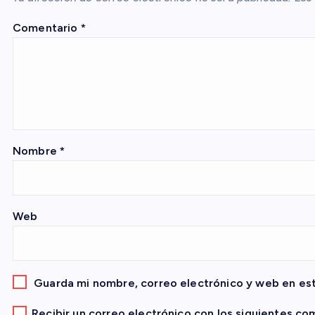
c
Comentario
*
i
ó
n
Nombre
*
d
Web
e
e
Guarda mi nombre, correo electrónico y web en es
n
Recibir un correo electrónico con los siguientes co