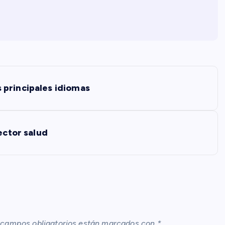
 principales idiomas
ector salud
 campos obligatorios están marcados con
*