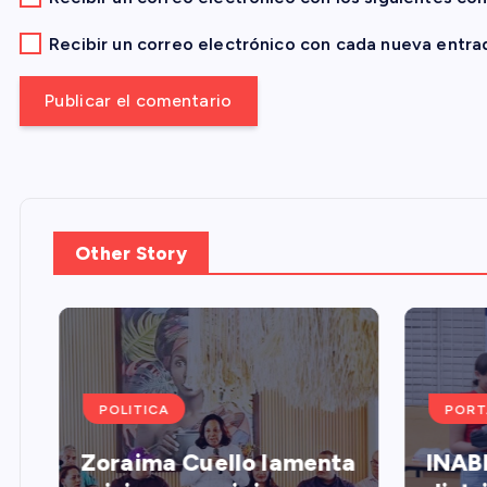
t
Recibir un correo electrónico con cada nueva entra
r
a
d
Other Story
a
s
POLITICA
PORT
Zoraima Cuello lamenta
INABI