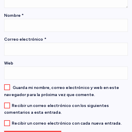
e
Nombre
*
e
n
Correo electrónico
*
t
Web
r
a
Guarda mi nombre, correo electrónico y web en este
d
navegador para la próxima vez que comente.
Recibir un correo electrónico con los siguientes
a
comentarios a esta entrada.
s
Recibir un correo electrónico con cada nueva entrada.