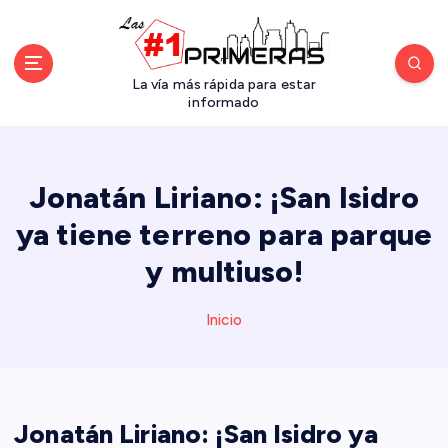
S
a
l
t
La vía más rápida para estar
a
informado
r
a
l
Jonatán Liriano: ¡San Isidro
c
o
ya tiene terreno para parque
n
y multiuso!
t
e
n
Inicio
i
d
o
Jonatán Liriano: ¡San Isidro ya