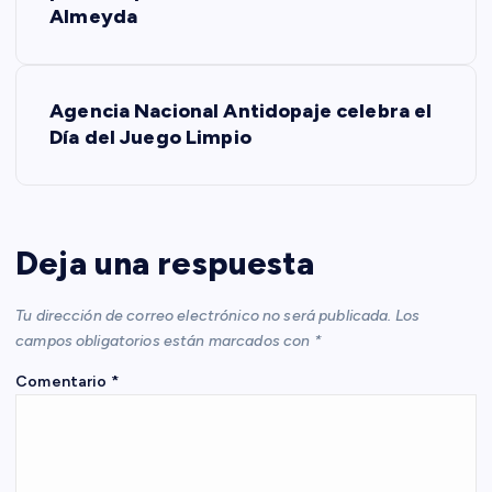
Almeyda
v
e
Agencia Nacional Antidopaje celebra el
Día del Juego Limpio
g
a
c
Deja una respuesta
i
Tu dirección de correo electrónico no será publicada.
Los
campos obligatorios están marcados con
*
ó
Comentario
*
n
d