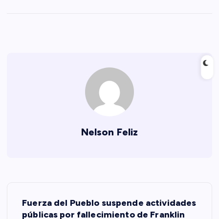
Nelson Feliz
N
Fuerza del Pueblo suspende actividades
a
públicas por fallecimiento de Franklin