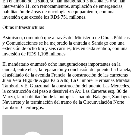
En el ámbito de la salud, se han inaugurado 3 hospitales y se han
intervenido 11, con remozamientos, ampliación de emergencias,
habilitación de áreas de oncología y equipamiento, con una
inversión que excede los RD$ 751 millones.
Obras infraestructuras
Asimismo, comunicó que a través del Ministerio de Obras Públicas
y Comunicaciones se ha mejorado la entrada a Santiago con una
extensión de ocho km y seis carriles, tres en cada sentido, con una
inversión de RD$ 1,108 millones.
El mandatario enumeró ocho inauguraciones importantes en la
ciudad, entre ellas, la reparación y conclusión del puente La Canela,
el asfaltado de la avenida Francia, la construcción de las carreteras
Juan Vera-Higo de Agua Palo Alto, La Cumbre- Hermanas Mirabal-
Tamboril y El Guazumal, la construcción del puente Las Mercedes,
la construcción del paso a desnivel en Av. Las Carreras esq. 30 de
Marzo, la rehabilitación de la autopista Joaquín Balaguer, Santiago-
Navarrete y la terminación del tramo de la Circunvalación Norte
Tamboril-Cienfuegos.