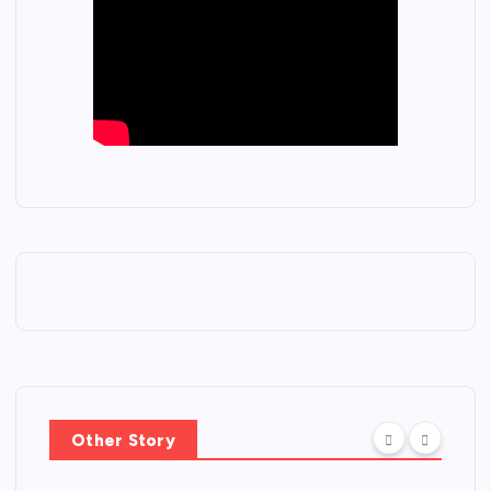
PORTADA
Centro
Other Story
Cultural
NACIONALES
Banreserva