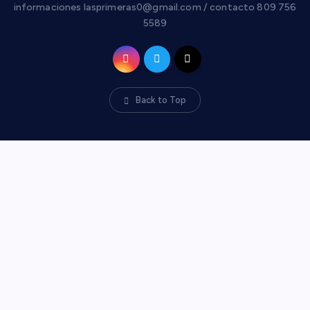
informaciones lasprimeras0@gmail.com / contacto 809 756
5589
Back to Top