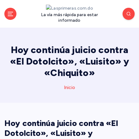
S
a
La vía más rápida para estar
l
informado
t
a
r
a
Hoy continúa juicio contra
l
«El Dotolcito», «Luisito» y
c
o
«Chiquito»
n
t
Inicio
e
n
i
d
o
Hoy continúa juicio contra «El
Dotolcito», «Luisito» y