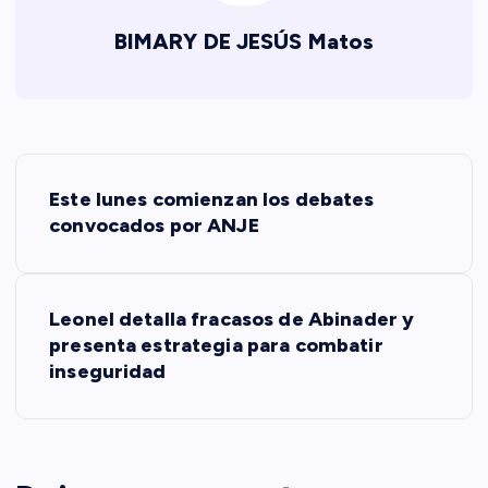
BIMARY DE JESÚS Matos
N
Este lunes comienzan los debates
a
convocados por ANJE
v
Leonel detalla fracasos de Abinader y
e
presenta estrategia para combatir
inseguridad
g
a