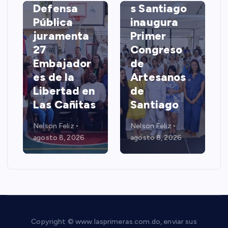
Defensa
s Santiago
Pública
inaugura
juramenta
Primer
27
Congreso
Embajador
de
es de la
Artesanos
Libertad en
de
Las Cañitas
Santiago
Nelson Feliz
Nelson Feliz
agosto 8, 2026
agosto 8, 2026
Copyright © www.lasprimeras.com.do, enviar sus