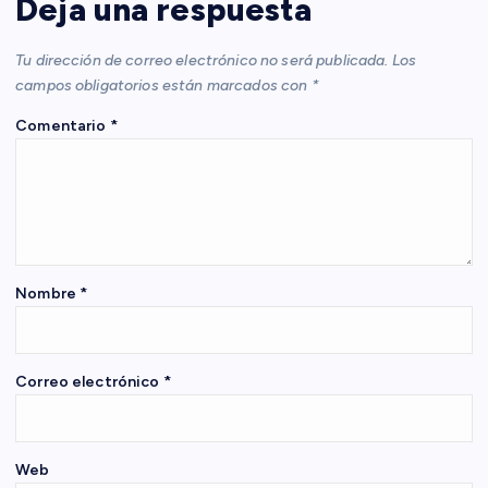
c
Deja una respuesta
i
Tu dirección de correo electrónico no será publicada.
Los
campos obligatorios están marcados con
*
ó
Comentario
*
n
d
e
Nombre
*
e
n
Correo electrónico
*
t
Web