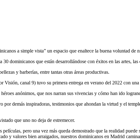
anos a simple vista” un espacio que enaltece la buena voluntad de nue
30 dominicanos que están desarrollándose con éxitos en las artes, las ci
llezas y barberías, entre tantas otras áreas productivas.
or Visión, canal 9) tuvo su primera entrega en verano del 2022 con un
 héroes anónimos, que nos narran sus vivencias y cómo han ido logran
pero por demás inspiradoras, testimonios que ahondan la virtud y el temp
evistado que uno no deja de estremecer.
s películas, pero una vez más queda demostrado que la realidad puede ser
cado y valores bien arraigados, nuestros dominicanos en Madrid caminan 