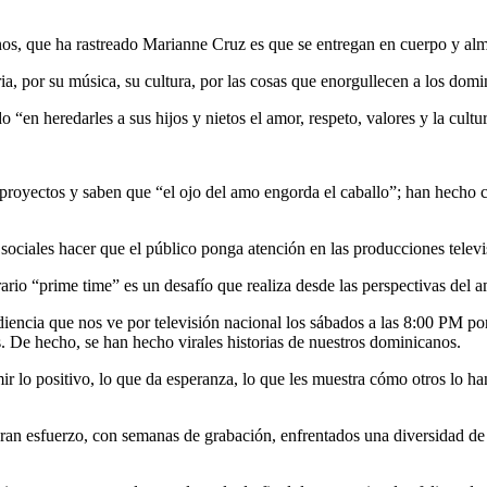
os, que ha rastreado Marianne Cruz es que se entregan en cuerpo y alma
ia, por su música, su cultura, por las cosas que enorgullecen a los domi
en heredarles a sus hijos y nietos el amor, respeto, valores y la cultura
royectos y saben que “el ojo del amo engorda el caballo”; han hecho cr
sociales hacer que el público ponga atención en las producciones televi
rario “prime time” es un desafío que realiza desde las perspectivas del 
diencia que nos ve por televisión nacional los sábados a las 8:00 PM p
e hecho, se han hecho virales historias de nuestros dominicanos.
o positivo, lo que da esperanza, lo que les muestra cómo otros lo han 
gran esfuerzo, con semanas de grabación, enfrentados una diversidad de