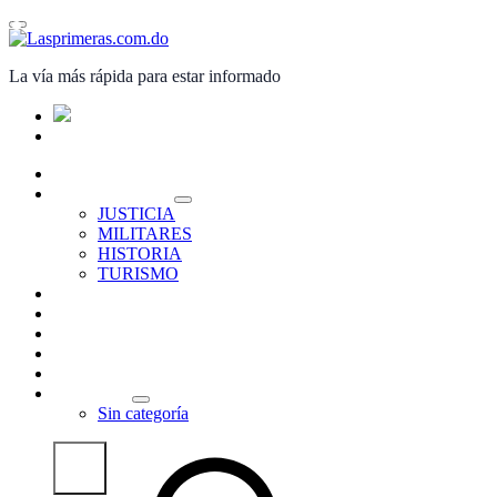
Saltar
al
contenido
La vía más rápida para estar informado
PORTADA
NACIONALES
JUSTICIA
MILITARES
HISTORIA
TURISMO
INTERNACIONALES
POLITICA
ECONOMÍA
DEPORTES
ENTRETENIMIENTO
OPINIÓN
Sin categoría