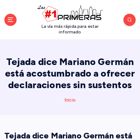
S
a
l
t
La vía más rápida para estar
a
informado
r
a
l
Tejada dice Mariano Germán
c
o
está acostumbrado a ofrecer
n
declaraciones sin sustentos
t
e
n
Inicio
i
d
o
Tejada dice Mariano Germán está