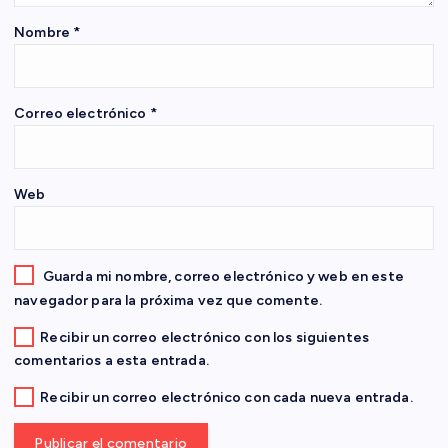
e
Nombre
*
e
n
Correo electrónico
*
t
Web
r
a
Guarda mi nombre, correo electrónico y web en este
d
navegador para la próxima vez que comente.
Recibir un correo electrónico con los siguientes
a
comentarios a esta entrada.
s
Recibir un correo electrónico con cada nueva entrada.