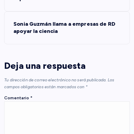
v
e
Sonia Guzmán llama a empresas de RD
apoyar la ciencia
g
a
c
Deja una respuesta
i
Tu dirección de correo electrónico no será publicada.
Los
campos obligatorios están marcados con
*
ó
Comentario
*
n
d