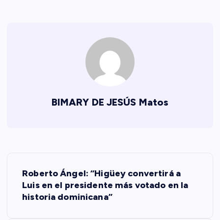
BIMARY DE JESÚS Matos
N
Roberto Ángel: “Higüey convertirá a
a
Luis en el presidente más votado en la
historia dominicana”
v