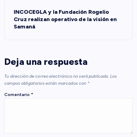
e
INCOCEGLA y la Fundación Rogelio
Cruz realizan operativo de la visión en
g
Samaná
a
c
Deja una respuesta
i
Tu dirección de correo electrónico no será publicada.
Los
ó
campos obligatorios están marcados con
*
Comentario
*
n
d
e