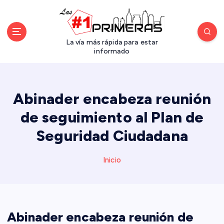
S
a
l
t
La vía más rápida para estar
a
informado
r
a
l
Abinader encabeza reunión
c
o
de seguimiento al Plan de
n
Seguridad Ciudadana
t
e
n
Inicio
i
d
o
Abinader encabeza reunión de