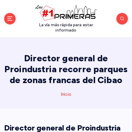
S
a
l
t
La vía más rápida para estar
a
informado
r
a
l
Director general de
c
o
Proindustria recorre parques
n
de zonas francas del Cibao
t
e
n
Inicio
i
d
o
Director general de Proindustria