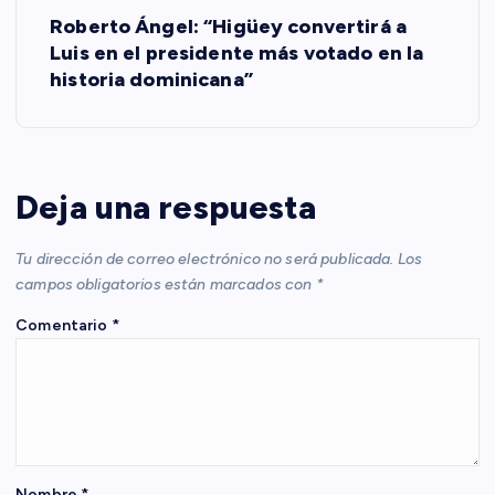
Roberto Ángel: “Higüey convertirá a
e
Luis en el presidente más votado en la
historia dominicana”
g
a
c
Deja una respuesta
i
Tu dirección de correo electrónico no será publicada.
Los
campos obligatorios están marcados con
*
ó
Comentario
*
n
d
e
Nombre
*