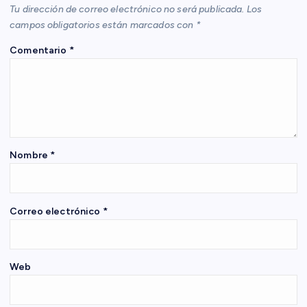
Tu dirección de correo electrónico no será publicada.
Los
i
campos obligatorios están marcados con
*
Comentario
*
ó
n
d
e
Nombre
*
e
Correo electrónico
*
n
t
Web
r