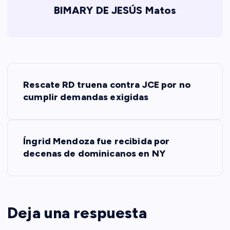
BIMARY DE JESÚS Matos
N
Rescate RD truena contra JCE por no
a
cumplir demandas exigidas
v
Íngrid Mendoza fue recibida por
e
decenas de dominicanos en NY
g
a
Deja una respuesta
c