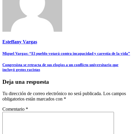
Esteffany Vargas
Navegación
Miguel Vargas: “El pueblo votará contra incapacidad y carestía de la vida”
de
Congresista se retracta de sus elogios a un conflicto universitario que
entradas
incluyó gestos racistas
Deja una respuesta
Tu dirección de correo electrónico no será publicada.
Los campos
obligatorios están marcados con
*
Comentario
*