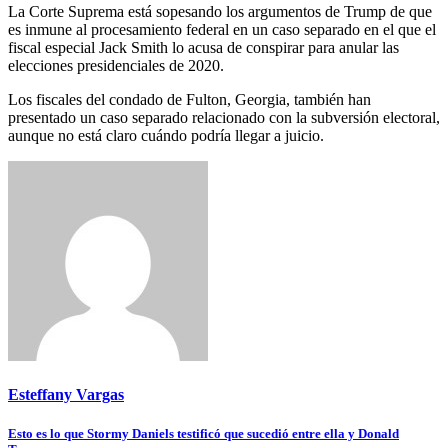
La Corte Suprema está sopesando los argumentos de Trump de que
es inmune al procesamiento federal en un caso separado en el que el
fiscal especial Jack Smith lo acusa de conspirar para anular las
elecciones presidenciales de 2020.
Los fiscales del condado de Fulton, Georgia, también han
presentado un caso separado relacionado con la subversión electoral,
aunque no está claro cuándo podría llegar a juicio.
Esteffany Vargas
Navegación
Esto es lo que Stormy Daniels testificó que sucedió entre ella y Donald