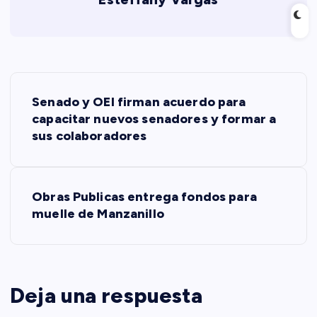
N
Senado y OEI firman acuerdo para
a
capacitar nuevos senadores y formar a
sus colaboradores
v
e
Obras Publicas entrega fondos para
muelle de Manzanillo
g
a
c
Deja una respuesta