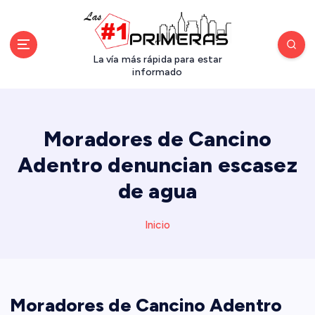
S
a
l
t
La vía más rápida para estar
a
informado
r
a
l
Moradores de Cancino
c
o
Adentro denuncian escasez
n
de agua
t
e
n
Inicio
i
d
o
Moradores de Cancino Adentro