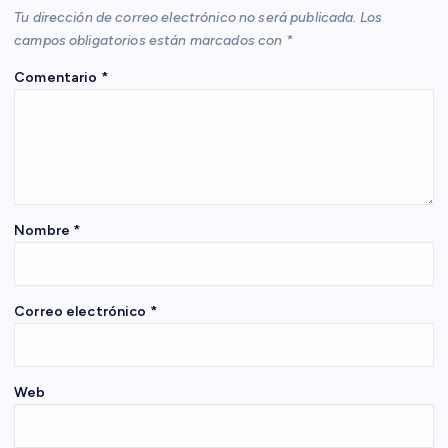
i
Tu dirección de correo electrónico no será publicada.
Los
campos obligatorios están marcados con
*
ó
Comentario
*
n
d
e
Nombre
*
e
n
Correo electrónico
*
t
Web
r